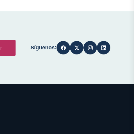
Síguenos:
r