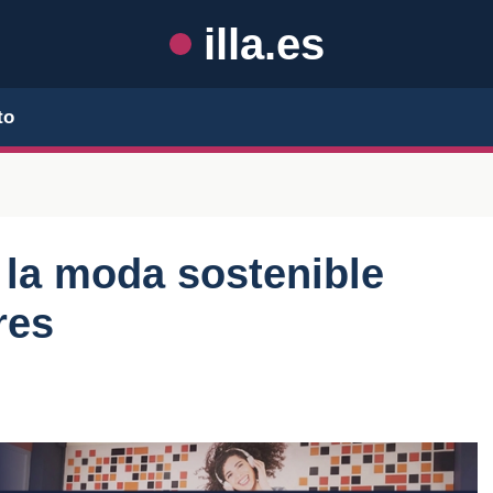
illa.es
to
 la moda sostenible
res