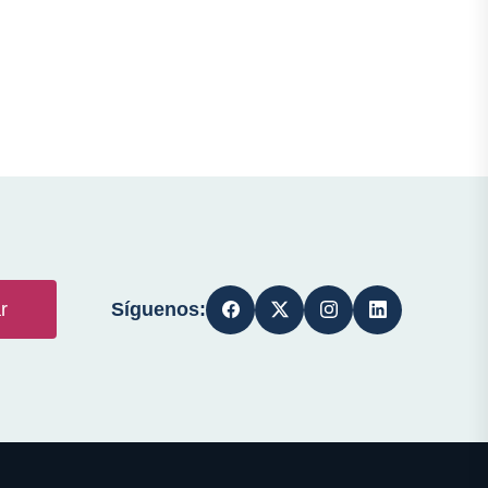
Síguenos:
r