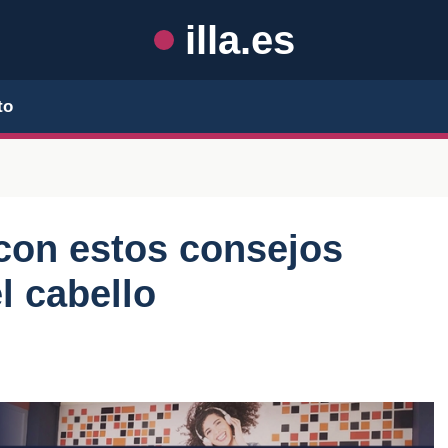
illa.es
to
z con estos consejos
l cabello