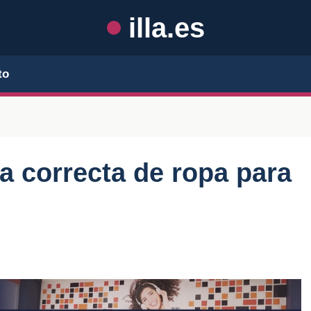
illa.es
to
la correcta de ropa para