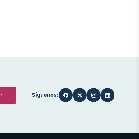
Síguenos:
r